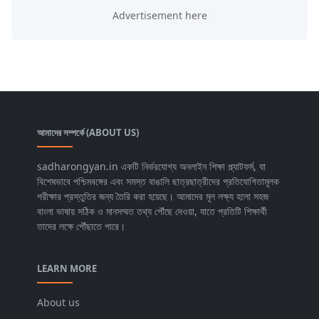
আমাদের সম্পর্কে (ABOUT US)
sadharongyan.in একটি নির্ভরযোগ্য অনলাইন শিক্ষা প্ল্যাটফর্ম, যা
বিশেষভাবে পশ্চিমবঙ্গের এবং সমস্ত বাঙালি ছাত্রছাত্রীদের প্রতিযোগিতামূলক
পরীক্ষার প্রস্তুতির জন্য তৈরি করা হয়েছে। আমাদের মূল লক্ষ্য হলো সহজ
বাংলা ভাষায় সঠিক ও মানসম্মত তথ্য পৌঁছে দেওয়া, যাতে প্রতিটি শিক্ষার্থী
তাদের লক্ষে পৌঁছাতে পারে।
LEARN MORE
About us