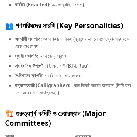
কার্যকর (Enacted):
২৬ জানুয়ারি, ১৯৫০।
​👥 গণপরিষদের সারথি (Key Personalities)
অস্থায়ী সভাপতি:
ডঃ সচ্চিদানন্দ সিনহা (ফ্রান্সের আদলে বয়োজ্যেষ্ঠ সদস্যকে
বেছে নেওয়া হয়)।
স্থায়ী সভাপতি:
ডঃ রাজেন্দ্র প্রসাদ।
সাংবিধানিক উপদেষ্টা:
বি. এন. রাউ (B.N. Rau)।
সংবিধানের স্থপতি:
ডঃ বি. আর. আম্বেদকর।
হস্তাক্ষরকারী (Calligrapher):
প্রেম বিহারী নারায়ণ রাইজাদা (তিনি হাত
দিয়ে সংবিধানটি লিখেছিলেন)।
​🏗️ গুরুত্বপূর্ণ কমিটি ও চেয়ারম্যান (Major
Committees)
কমিটি
চেয়ারম্যান