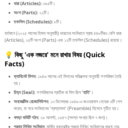
ধারা (Articles):
৩৯৫টি।
অংশ (Parts):
২২টি।
তফসিল (Schedules):
৮টি।
বর্তমানে (২০২৫ সালের হিসাব অনুযায়ী) ভারতের সংবিধানে প্রায় ৪৪৮টিরও বেশি ধারা
(Articles), ২৫টি অংশ (Parts) এবং ১২টি তফসিল (Schedules) রয়েছে।
​💡 কিছু 'এক নজরে' মনে রাখার বিষয় (Quick
Facts)
ক্যাবিনেট মিশন:
১৯৪৬ সালের এই মিশনের পরিকল্পনা অনুযায়ী গণপরিষদ তৈরি
হয়।
চিহ্ন (Seal):
গণপরিষদের প্রতীক বা সিল ছিল
'হাতি'
।
অবজেক্টিভ রেজোলিউশন:
১৩ ডিসেম্বর ১৯৪৬-এ জওহরলাল নেহেরু এটি পেশ
করেন, যা পরে সংবিধানের 'প্রস্তাবনা' (Preamble) হিসেবে গৃহীত হয়।
খসড়া কমিটি গঠন:
২৯ আগস্ট, ১৯৪৭ (সদস্য সংখ্যা ছিল ৭ জন)।
প্রথম লিখিত সংবিধান:
মার্কিন যুক্তরাষ্ট্র প্রথম লিখিত সংবিধানের ধারণা দেয়,