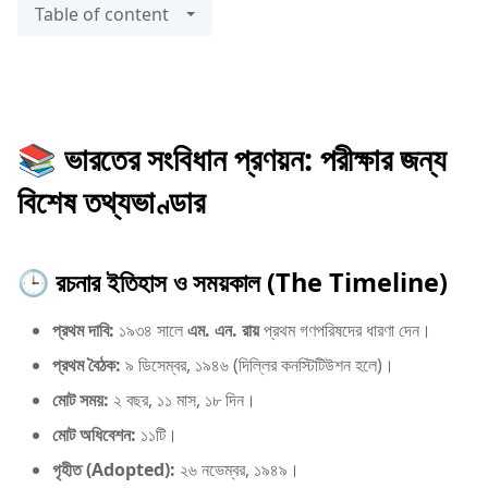
Table of content
​📚 ভারতের সংবিধান প্রণয়ন: পরীক্ষার জন্য
বিশেষ তথ্যভাণ্ডার
​🕒 রচনার ইতিহাস ও সময়কাল (The Timeline)
প্রথম দাবি:
১৯৩৪ সালে
এম. এন. রায়
প্রথম গণপরিষদের ধারণা দেন।
প্রথম বৈঠক:
৯ ডিসেম্বর, ১৯৪৬ (দিল্লির কনস্টিটিউশন হলে)।
মোট সময়:
২ বছর, ১১ মাস, ১৮ দিন।
মোট অধিবেশন:
১১টি।
গৃহীত (Adopted):
২৬ নভেম্বর, ১৯৪৯।