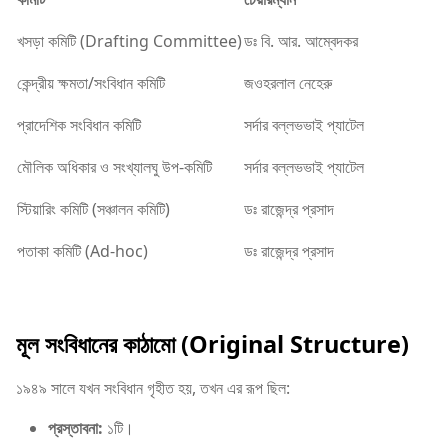
খসড়া কমিটি (Drafting Committee)
ডঃ বি. আর. আম্বেদকর
কেন্দ্রীয় ক্ষমতা/সংবিধান কমিটি
জওহরলাল নেহেরু
প্রাদেশিক সংবিধান কমিটি
সর্দার বল্লভভাই প্যাটেল
মৌলিক অধিকার ও সংখ্যালঘু উপ-কমিটি
সর্দার বল্লভভাই প্যাটেল
স্টিয়ারিং কমিটি (সঞ্চালন কমিটি)
ডঃ রাজেন্দ্র প্রসাদ
পতাকা কমিটি (Ad-hoc)
ডঃ রাজেন্দ্র প্রসাদ
মূল সংবিধানের কাঠামো (Original Structure)
​১৯৪৯ সালে যখন সংবিধান গৃহীত হয়, তখন এর রূপ ছিল:
প্রস্তাবনা:
১টি।