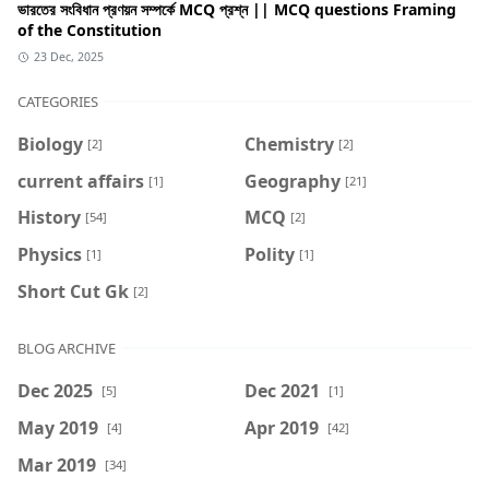
ভারতের সংবিধান প্রণয়ন সম্পর্কে MCQ প্রশ্ন || MCQ questions Framing
of the Constitution
23 Dec, 2025
CATEGORIES
Biology
Chemistry
[2]
[2]
current affairs
Geography
[1]
[21]
History
MCQ
[54]
[2]
Physics
Polity
[1]
[1]
Short Cut Gk
[2]
BLOG ARCHIVE
Dec 2025
Dec 2021
[5]
[1]
May 2019
Apr 2019
[4]
[42]
Mar 2019
[34]